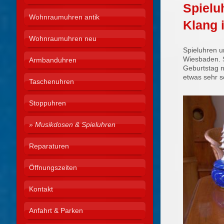
Spiel
Wohnraumuhren antik
Klang 
Wohnraumuhren neu
Spieluhren u
Wiesbaden. S
Armbanduhren
Geburtstag n
etwas sehr s
Taschenuhren
Stoppuhren
Musikdosen & Spieluhren
Reparaturen
Öffnungszeiten
Kontakt
Anfahrt & Parken