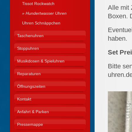
Tissot Rockwatch
Alle mit
Hundertwasser Uhren
Boxen. D
Uhren Schnäppchen
Eventuel
Taschenuhren
haben.
Stoppuhren
Set Prei
Musikdosen & Spieluhren
Bitte se
uhren.d
Reparaturen
Öffnungszeiten
Kontakt
Anfahrt & Parken
Pressemappe