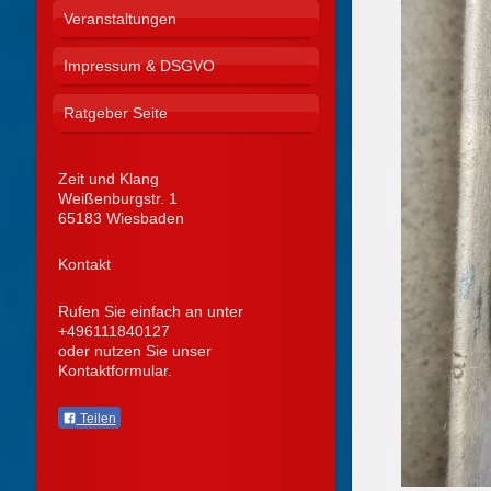
Veranstaltungen
Impressum & DSGVO
Ratgeber Seite
Zeit und Klang
Weißenburgstr.
1
65183
Wiesbaden
Kontakt
Rufen Sie einfach an unter
+496111840127
oder nutzen Sie unser
Kontaktformular.
Teilen