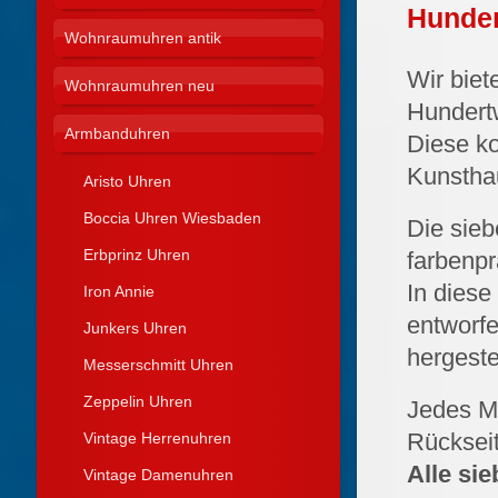
Hunder
Wohnraumuhren antik
Wir biet
Wohnraumuhren neu
Hundert
Armbanduhren
Diese k
Kunstha
Aristo Uhren
Boccia Uhren Wiesbaden
Die sieb
Erbprinz Uhren
farbenpr
In diese
Iron Annie
entworfe
Junkers Uhren
hergestel
Messerschmitt Uhren
Zeppelin Uhren
Jedes Mo
Rücksei
Vintage Herrenuhren
Alle si
Vintage Damenuhren