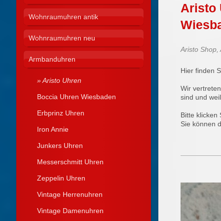
Aristo
Wohnraumuhren antik
Wiesb
Wohnraumuhren neu
Aristo Shop, 
Armbanduhren
Hier finden S
Aristo Uhren
Wir vertrete
Boccia Uhren Wiesbaden
sind und weil
Erbprinz Uhren
Bitte klicken 
Sie können d
Iron Annie
Junkers Uhren
Messerschmitt Uhren
Zeppelin Uhren
Vintage Herrenuhren
Vintage Damenuhren