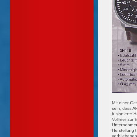
Mit einer Ge
sein, dass A
fusionierte 
Vollmer zur 
Unternehmen 
Herstellung 
verbliebenen