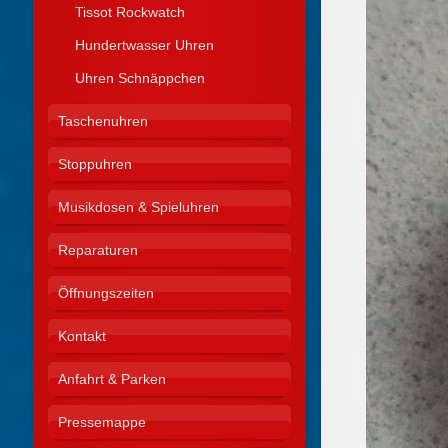
Tissot Rockwatch
Hundertwasser Uhren
Uhren Schnäppchen
Taschenuhren
Stoppuhren
Musikdosen & Spieluhren
Reparaturen
Öffnungszeiten
Kontakt
Anfahrt & Parken
Pressemappe