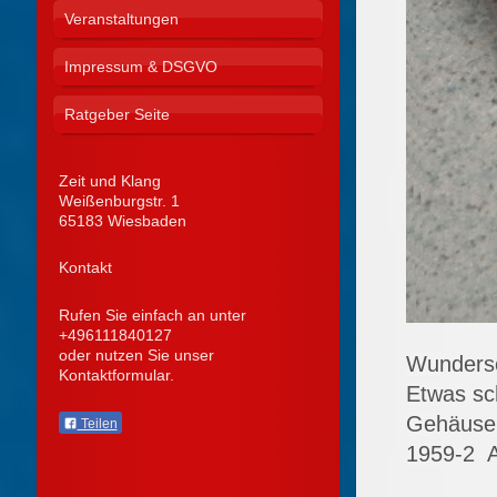
Veranstaltungen
Impressum & DSGVO
Ratgeber Seite
Zeit und Klang
Weißenburgstr.
1
65183
Wiesbaden
Kontakt
Rufen Sie einfach an unter
+496111840127
oder nutzen Sie unser
Wundersc
Kontaktformular.
Etwas sc
Gehäuse 
Teilen
1959-2 A