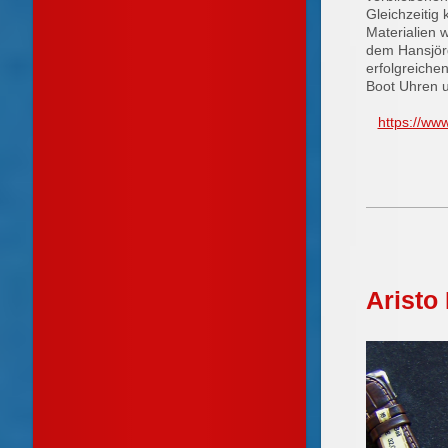
Gleichzeitig
Materialien w
dem Hansjörg 
erfolgreiche
Boot Uhren 
https://w
Aristo